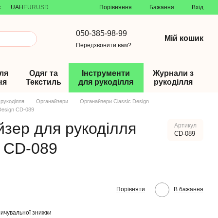
Порівняння
с
UAH
EUR
USD
Бажання
Вхід
050-385-98-99
Мій кошик
Передзвонити вам?
ля
Одяг та
Інструменти
Журнали з
ня
Текстиль
для рукоділля
рукоділля
 рукоділля
Органайзери
Органайзери Classic Design
Design CD-089
йзер для рукоділля
Артикул
CD-089
n CD-089
Порівняти
В бажання
ичувальної знижки