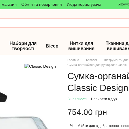
о магазин
Обмін та повернення
Угода користувача
Укр
Ру
Набори для
Нитки для
Тканина д
Бісер
творчості
вишивання
вишиван
Головна
Каталог
Інструменти для
Сумка-органайзер для рукоділля Classic 
Сумка-органа
Classic Desig
В наявності
Написати відгук
754.00 грн
Увійти
для відображення накоп
%