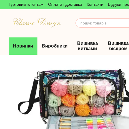
Гуртовим клієнтам
Оплата і доставка
Контакти
Відгуки пр
Перейти до основного контенту
Вишивка
Вишивка
Новинки
Виробники
нитками
бісером