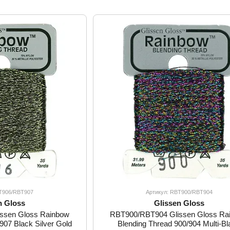
BT906/RBT907
Артикул: RBT900/RBT904
n Gloss
Glissen Gloss
ssen Gloss Rainbow
RBT900/RBT904 Glissen Gloss Ra
907 Black Silver Gold
Blending Thread 900/904 Multi-Bl