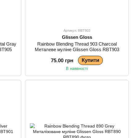
Артикул: RBT903
Glissen Gloss
tal Gray
Rainbow Blending Thread 903 Charcoal
BT905
Металеве муліне Glissen Gloss RBT903
Купити
75.00 грн
В наявності