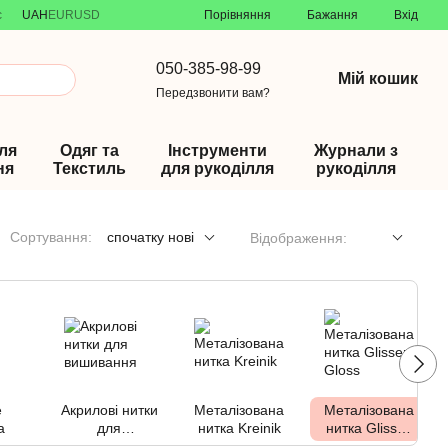
Порівняння
с
UAH
EUR
USD
Бажання
Вхід
050-385-98-99
Мій кошик
Передзвонити вам?
ля
Одяг та
Інструменти
Журнали з
ня
Текстиль
для рукоділля
рукоділля
Сортування:
спочатку нові
Відображення:
е
Акрилові нитки
Металізована
Металізована
a
для
нитка Kreinik
нитка Glissen
вишивання
Gloss