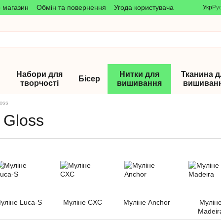
о магазин
Обмін та повернення
Угода користувача
Укр
Ру
Набори для
Нитки для
Тканина д
Бісер
творчості
вишивання
вишиван
loss
 Gloss
уліне Luca-S
Муліне CXC
Муліне Anchor
Мулін
Madeir