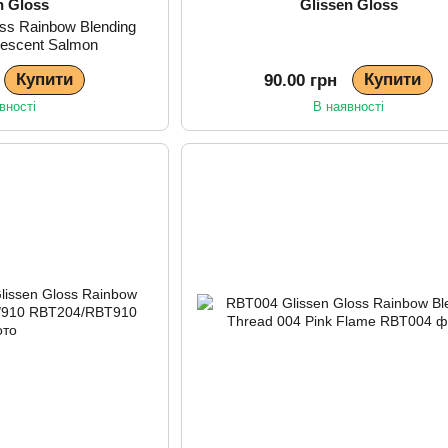
n Gloss
Glissen Gloss
ss Rainbow Blending
idescent Salmon
Купити
Купити
90.00 грн
вності
В наявності