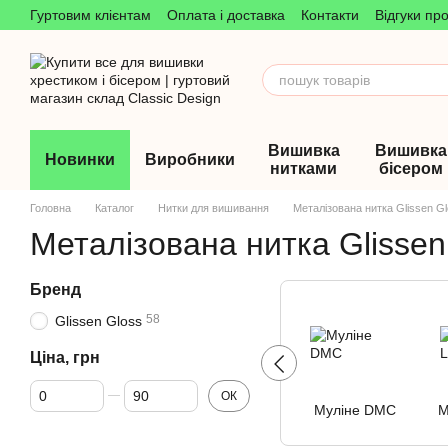
Гуртовим клієнтам
Оплата і доставка
Контакти
Відгуки пр
Перейти до основного контенту
Вишивка
Вишивка
Новинки
Виробники
нитками
бісером
Головна
Каталог
Нитки для вишивання
Металізована нитка Glissen G
Металізована нитка Glissen
Бренд
58
Glissen Gloss
Ціна, грн
Від Ціна, грн
До Ціна, грн
ОК
Муліне DMC
М