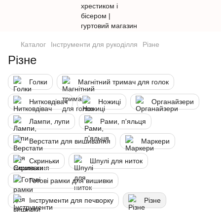
Каталог
Інструменти для рукоділля
Різне
Різне
Голки
Магнітний тримач для голок
Нитковдівач
Ножиці
Органайзери
Лампи, лупи
Рами, п'яльця
Верстати для вишивання
Маркери
Скриньки
Шпулі для ниток
Готові рамки для вишивки
Інструменти для печворку
Різне