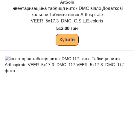
ArtSolo
Інвентаризаційна таблиця ниток DMC віяло Додаткові
кольори Таблиця ниток ArtInspirate
VEER_5x17.3_DMC_C,S,L,E,coloris
512.00 грн
Купити