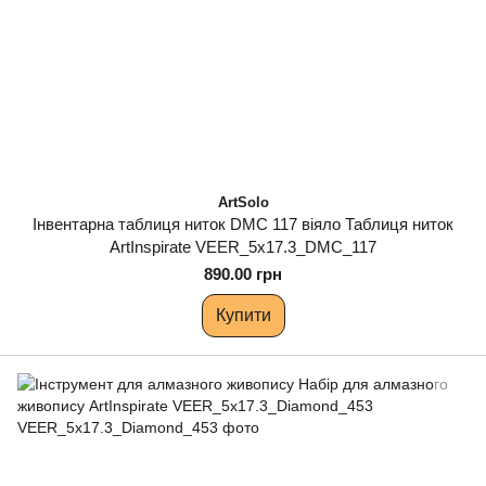
ArtSolo
Інвентарна таблиця ниток DMC 117 віяло Таблиця ниток
ArtInspirate VEER_5x17.3_DMC_117
890.00 грн
Купити