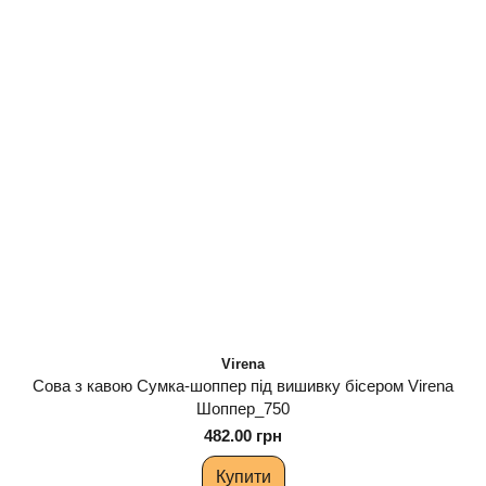
Virena
Сова з кавою Сумка-шоппер під вишивку бісером Virena
Шоппер_750
482.00 грн
Купити