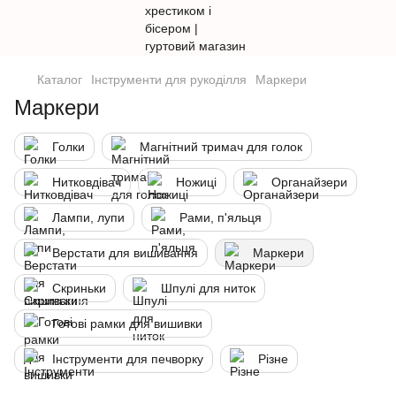
Каталог
Інструменти для рукоділля
Маркери
Маркери
Голки
Магнітний тримач для голок
Нитковдівач
Ножиці
Органайзери
Лампи, лупи
Рами, п'яльця
Верстати для вишивання
Маркери
Скриньки
Шпулі для ниток
Готові рамки для вишивки
Інструменти для печворку
Різне