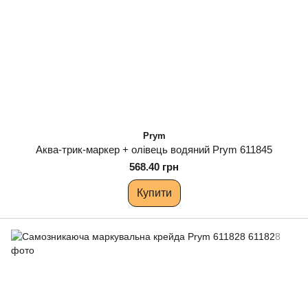
Prym
Аква-трик-маркер + олівець водяний Prym 611845
568.40 грн
Купити