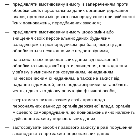
пред'являти вмотивовану вимогу із запереченням проти
обробки своїх персональних даних органами державної
влади, органами місцевого самоврядування при здійсненні
їхніх повноважень, передбачених законом;
пред'являти вмотивовану вимогу щодо зміни або
знищення своїх персональних даних будь-яким
володільцем та розпорядником цієї бази, якщо ці дані
обробляються незаконно чи є недостовірними;
на захист своїх персональних даних від незаконної
обробки та випадкової втрати, знищення, пошкодження
у зв'язку з умисним приховуванням, ненаданням
чи несвоєчасним їх наданням, а також на захист від
надання відомостей, що є недостовірними чи ганьблять
честь, гідність та ділову репутацію фізичної особи;
звертатися з питань захисту своїх прав щодо
персональних даних до органів державної влади, органів
місцевого самоврядування, до повноважень яких належить
здійснення захисту персональних даних;
застосовувати засоби правового захисту в разі порушення
законодавства про захист персональних даних.