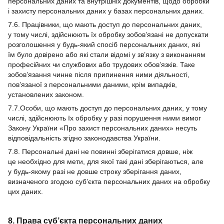
персональних даних та внутрішніх документів, щодо обробки
і захисту персональних даних у базах персональних даних.
7.6. Працівники, що мають доступ до персональних даних,
у тому числі, здійснюють їх обробку зобов’язані не допускати
розголошення у будь-який спосіб персональних даних, які
їм було довірено або які стали відомі у зв’язку з виконанням
професійних чи службових або трудових обов’язків. Таке
зобов’язання чинне після припинення ними діяльності,
пов’язаної з персональними даними, крім випадків,
установлених законом.
7.7.Особи, що мають доступ до персональних даних, у тому
числі, здійснюють їх обробку у разі порушення ними вимог
Закону України «Про захист персональних даних» несуть
відповідальність згідно законодавства України.
7.8. Персональні дані не повинні зберігатися довше, ніж
це необхідно для мети, для якої такі дані зберігаються, але
у будь-якому разі не довше строку зберігання даних,
визначеного згодою суб’єкта персональних даних на обробку
цих даних.
8. Права суб’єкта персональних даних