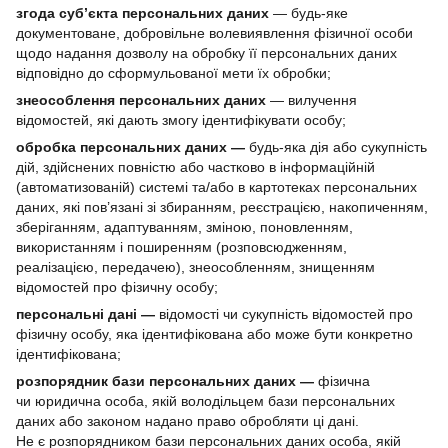
згода суб’єкта персональних даних
— будь-яке
документоване, добровільне волевиявлення фізичної особи
щодо надання дозволу на обробку її персональних даних
відповідно до сформульованої мети їх обробки;
знеособлення персональних даних
— вилучення
відомостей, які дають змогу ідентифікувати особу;
обробка персональних даних —
будь-яка дія або сукупність
дій, здійснених повністю або частково в інформаційній
(автоматизованій) системі та/або в картотеках персональних
даних, які пов’язані зі збиранням, реєстрацією, накопиченням,
зберіганням, адаптуванням, зміною, поновленням,
використанням і поширенням (розповсюдженням,
реалізацією, передачею), знеособленням, знищенням
відомостей про фізичну особу;
персональні дані —
відомості чи сукупність відомостей про
фізичну особу, яка ідентифікована або може бути конкретно
ідентифікована;
розпорядник бази персональних даних —
фізична
чи юридична особа, якій володільцем бази персональних
даних або законом надано право обробляти ці дані.
Не є розпорядником бази персональних даних особа, якій