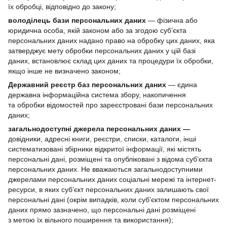
їх обробці, відповідно до закону;
володілець бази персональних даних
— фізична або
юридична особа, якій законом або за згодою суб’єкта
персональних даних надано право на обробку цих даних, яка
затверджує мету обробки персональних даних у цій базі
даних, встановлює склад цих даних та процедури їх обробки,
якщо інше не визначено законом;
Державний реєстр баз персональних даних
— єдина
державна інформаційна система збору, накопичення
та обробки відомостей про зареєстровані бази персональних
даних;
загальнодоступні джерела персональних даних —
довідники, адресні книги, реєстри, списки, каталоги, інші
систематизовані збірники відкритої інформації, які містять
персональні дані, розміщені та опубліковані з відома суб’єкта
персональних даних. Не вважаються загальнодоступними
джерелами персональних даних соціальні мережі та інтернет-
ресурси, в яких суб’єкт персональних даних залишають свої
персональні дані (окрім випадків, коли суб’єктом персональних
даних прямо зазначено, що персональні дані розміщені
з метою їх вільного поширення та використання);