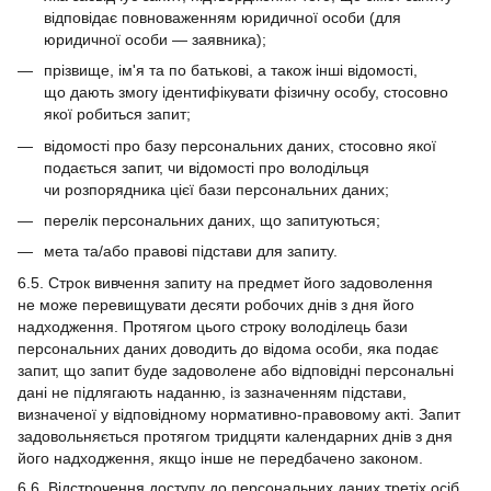
відповідає повноваженням юридичної особи (для
юридичної особи — заявника);
прізвище, ім'я та по батькові, а також інші відомості,
що дають змогу ідентифікувати фізичну особу, стосовно
якої робиться запит;
відомості про базу персональних даних, стосовно якої
подається запит, чи відомості про володільця
чи розпорядника цієї бази персональних даних;
перелік персональних даних, що запитуються;
мета та/або правові підстави для запиту.
6.5. Строк вивчення запиту на предмет його задоволення
не може перевищувати десяти робочих днів з дня його
надходження. Протягом цього строку володілець бази
персональних даних доводить до відома особи, яка подає
запит, що запит буде задоволене або відповідні персональні
дані не підлягають наданню, із зазначенням підстави,
визначеної у відповідному нормативно-правовому акті. Запит
задовольняється протягом тридцяти календарних днів з дня
його надходження, якщо інше не передбачено законом.
6.6. Відстрочення доступу до персональних даних третіх осіб