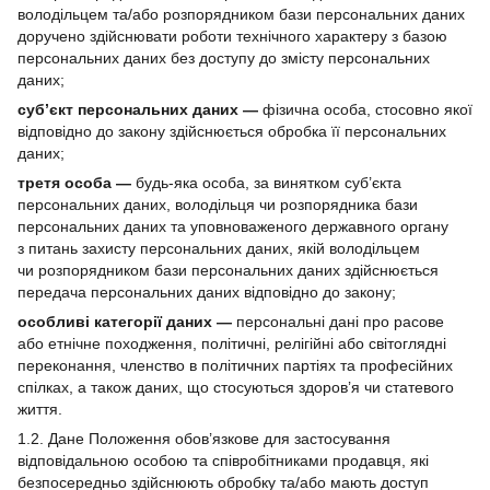
володільцем та/або розпорядником бази персональних даних
доручено здійснювати роботи технічного характеру з базою
персональних даних без доступу до змісту персональних
даних;
суб’єкт персональних даних —
фізична особа, стосовно якої
відповідно до закону здійснюється обробка її персональних
даних;
третя особа —
будь-яка особа, за винятком суб’єкта
персональних даних, володільця чи розпорядника бази
персональних даних та уповноваженого державного органу
з питань захисту персональних даних, якій володільцем
чи розпорядником бази персональних даних здійснюється
передача персональних даних відповідно до закону;
особливі категорії даних —
персональні дані про расове
або етнічне походження, політичні, релігійні або світоглядні
переконання, членство в політичних партіях та професійних
спілках, а також даних, що стосуються здоров’я чи статевого
життя.
1.2. Дане Положення обов’язкове для застосування
відповідальною особою та співробітниками продавця, які
безпосередньо здійснюють обробку та/або мають доступ