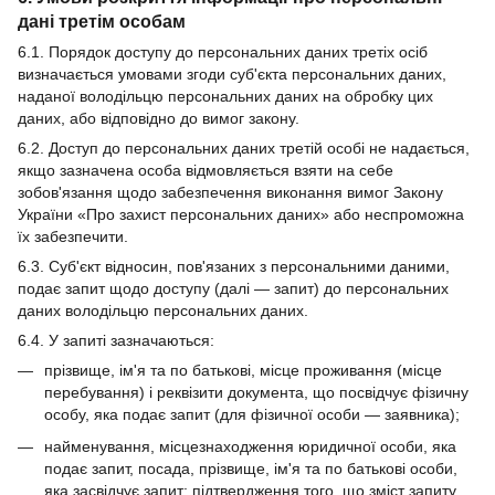
дані третім особам
6.1. Порядок доступу до персональних даних третіх осіб
визначається умовами згоди суб'єкта персональних даних,
наданої володільцю персональних даних на обробку цих
даних, або відповідно до вимог закону.
6.2. Доступ до персональних даних третій особі не надається,
якщо зазначена особа відмовляється взяти на себе
зобов'язання щодо забезпечення виконання вимог Закону
України «Про захист персональних даних» або неспроможна
їх забезпечити.
6.3. Суб'єкт відносин, пов'язаних з персональними даними,
подає запит щодо доступу (далі — запит) до персональних
даних володільцю персональних даних.
6.4. У запиті зазначаються:
прізвище, ім'я та по батькові, місце проживання (місце
перебування) і реквізити документа, що посвідчує фізичну
особу, яка подає запит (для фізичної особи — заявника);
найменування, місцезнаходження юридичної особи, яка
подає запит, посада, прізвище, ім'я та по батькові особи,
яка засвідчує запит; підтвердження того, що зміст запиту