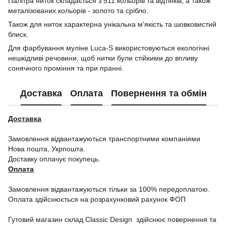
Палітра ниток складається з 511 кольорів та відтінків, а також
металізованих кольорів - золото та срібло.
Також для ниток характерна унікальна м'якість та шовковистий
блиск.
Для фарбування муліне Luca-S використовуються екологічні
нешкідливі речовини, щоб нитки були стійкими до впливу
сонячного проміння та при пранні.
Доставка
Оплата
Повернення та обмін
Доставка
Замовлення відвантажуються транспортними компаніями
Нова пошта, Укрпошта.
Доставку оплачує покупець.
Оплата
Замовлення відвантажуються тільки за 100% передоплатою.
Оплата здійснюється на розрахунковий рахунок ФОП
Гутовий магазин склад Classic Design здійснює повернення та