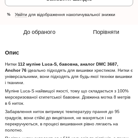
Увійти
для відображення накопичувальної знижки
%
До обраного
Порівняти
Опис
Нитки
112 муліне Luca-S, бавовна, аналог DMC 3687,
Anchor 76
ідеально підходять для вишивки хрестиком. Нитки є
універсальними, вони підходять для будь-якої техніки вишивки
і тканини.
Муліне Luca-S найвищої якості, тому що складається з 100%
мерсеризованої єгипетської бавовни. Довжина мотка 8 метрів
в 6 ниток.
Забарвлення ниток витримує температуру прання до 95
градусів, вони стійкі до вицвітання, не махряться і не
перекручуються, в процесі вишивання рівно лягають на
полотно.