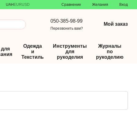
Сравнение
UAH
EUR
USD
Желания
Вход
050-385-98-99
Мой заказ
Перезвонить вам?
Одежда
Инструменты
Журналы
 для
и
для
по
ания
Текстиль
рукоделия
рукоделию