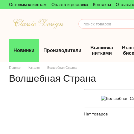
Оптовым клиентам
Оплата и доставка
Контакты
Отзывы о
Перейти к основному контенту
Пользовательское соглашение
Вышивка
Выш
Новинки
Производители
нитками
бис
Главная
Каталог
Волшебная Страна
Волшебная Страна
Нет товаров