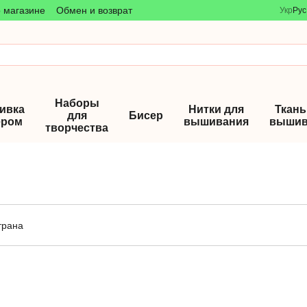
 магазине
Обмен и возврат
Укр
Рус
Наборы
ивка
Нитки для
Ткань
для
Бисер
ером
вышивания
вышив
творчества