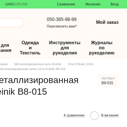
Сравнение
UAH
EUR
USD
Желания
Вход
050-385-98-99
Мой заказ
Перезвонить вам?
Одежда
Инструменты
Журналы
 для
и
для
по
ания
Текстиль
рукоделия
рукоделию
вания
Металлизированная нить Kreinik
Fine 8 Braid (10m)
 Металлизированная нитка 10 м Kreinik B8-015
Металлизированная
Артикул
B8-015
inik B8-015
К сравнению
В желания