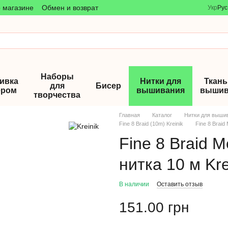
 магазине
Обмен и возврат
Укр
Рус
Наборы
ивка
Нитки для
Ткань
для
Бисер
ером
вышивания
вышив
творчества
Главная
Каталог
Нитки для выши
Fine 8 Braid (10m) Kreinik
Fine 8 Braid
Fine 8 Braid 
нитка 10 м Kre
В наличии
Оставить отзыв
151.00 грн