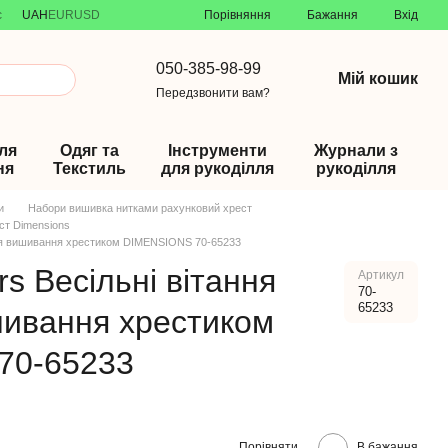
Порівняння
с
UAH
EUR
USD
Бажання
Вхід
050-385-98-99
Мій кошик
Передзвонити вам?
ля
Одяг та
Інструменти
Журнали з
ня
Текстиль
для рукоділля
рукоділля
и
Набори вишивка нитками рахунковий хрест
ст Dimensions
для вишивання хрестиком DIMENSIONS 70-65233
s Весільні вітання
Артикул
70-
65233
шивання хрестиком
70-65233
Порівняти
В бажання