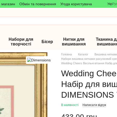
о магазин
Обмін та повернення
Угода користувача
Укр
Ру
Набори для
Нитки для
Тканина д
Бісер
творчості
вишивання
вишиван
Головна
Каталог
Вишивка ниткам
Набори вишивка нитками рахунковий хре
Wedding Cheers Весільні вітання Набір 
Wedding Cheer
Набір для ви
DIMENSIONS 
В наявності
Написати відгук
433.00 грн