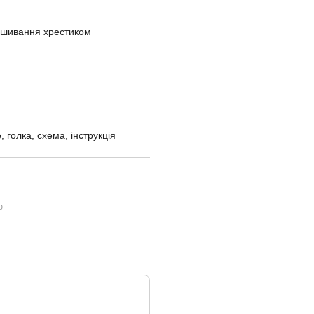
вишивання хрестиком
, голка, схема, інструкція
ю