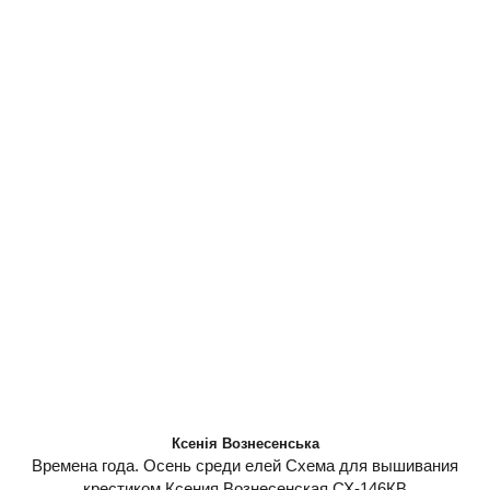
Ксенія Вознесенська
Времена года. Осень среди елей Схема для вышивания
крестиком Ксения Вознесенская СХ-146КВ