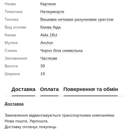
Назва
Картини
Тематика
Натюрморти
Техніка
Вишивка нитками рахунковим хрестом
Вид основи
Канва Аіда
Канва
Aida 18ct
Муліне
Anchor
Схема
Чорно біла символьна
Заповнення
Часткове
Висота
39
Ширина
19
Доставка
Оплата
Повернення та обмін
Доставка
Замовлення відвантажуються транспортними компаніями
Нова пошта, Укрпошта.
Доставку оплачує покупець.