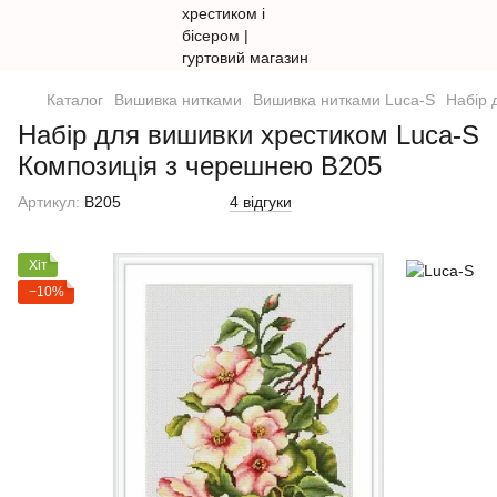
Каталог
Вишивка нитками
Вишивка нитками Luca-S
Набір 
Набір для вишивки хрестиком Luca-S
Композиція з черешнею B205
Артикул:
B205
4 відгуки
Хіт
−10%