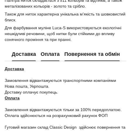
Палітра ниток складається з 511 кольорів та відтінків, а також
металізованих кольорів - золото та срібло.
Також для ниток характерна унікальна м'якість та шовковистий
блиск.
Для фарбування муліне Luca-S використовуються екологічні
нешкідливі речовини, щоб нитки були стійкими до впливу
сонячного проміння та при пранні.
Доставка
Оплата
Повернення та обмін
Доставка
Замовлення відвантажуються транспортними компаніями
Нова пошта, Укрпошта.
Доставку оплачує покупець.
Оплата
Замовлення відвантажуються тільки за 100% передоплатою.
Оплата здійснюється на розрахунковий рахунок ФОП
Гутовий магазин склад Classic Design здійснює повернення та