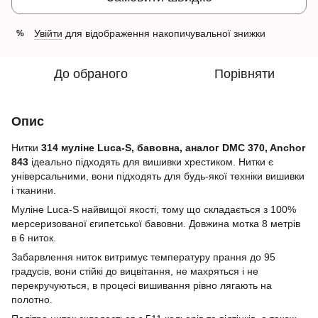
Увійти
для відображення накопичувальної знижки
%
До обраного
Порівняти
Опис
Нитки
314 муліне Luca-S, бавовна, аналог DMC 370, Anchor
843
ідеально підходять для вишивки хрестиком. Нитки є
універсальними, вони підходять для будь-якої техніки вишивки
і тканини.
Муліне Luca-S найвищої якості, тому що складається з 100%
мерсеризованої єгипетської бавовни. Довжина мотка 8 метрів
в 6 ниток.
Забарвлення ниток витримує температуру прання до 95
градусів, вони стійкі до вицвітання, не махряться і не
перекручуються, в процесі вишивання рівно лягають на
полотно.