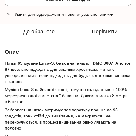
Увійти
для відображення накопичувальної знижки
%
До обраного
Порівняти
Опис
Нитки
69 муліне Luca-S, бавовна, аналог DMC 3607, Anchor
87
ідеально підходять для вишивки хрестиком. Нитки є
універсальними, вони підходять для будь-якої техніки вишивки
і тканини.
Муліне Luca-S найвищої якості, тому що складається з 100%
мерсеризованої єгипетської бавовни. Довжина мотка 8 метрів
в 6 ниток.
Забарвлення ниток витримує температуру прання до 95
градусів, вони стійкі до вицвітання, не махряться і не
перекручуються, в процесі вишивання рівно лягають на
полотно.