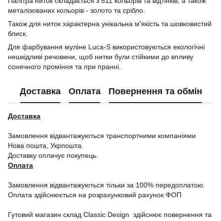
Палітра ниток складається з 511 кольорів та відтінків, а також
металізованих кольорів - золото та срібло.
Також для ниток характерна унікальна м'якість та шовковистий
блиск.
Для фарбування муліне Luca-S використовуються екологічні
нешкідливі речовини, щоб нитки були стійкими до впливу
сонячного проміння та при пранні.
Доставка
Оплата
Повернення та обмін
Доставка
Замовлення відвантажуються транспортними компаніями
Нова пошта, Укрпошта.
Доставку оплачує покупець.
Оплата
Замовлення відвантажуються тільки за 100% передоплатою.
Оплата здійснюється на розрахунковий рахунок ФОП
Гутовий магазин склад Classic Design здійснює повернення та