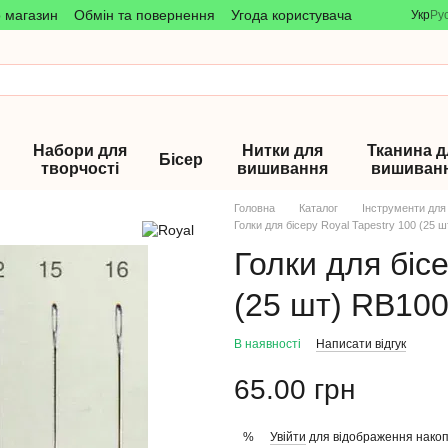
о магазин
Обмін та повернення
Угода користувача
Укр
Ру
Набори для
Нитки для
Тканина д
Бісер
творчості
вишивання
вишиван
Головна
Каталог
Інструменти для
Голки для бісеру Royal Tapestry 100 (25 
Голки для бісе
(25 шт) RB10
В наявності
Написати відгук
65.00 грн
Увійти
для відображення накоп
%