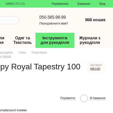
Порівняння
с
UAH
EUR
USD
Бажання
Вхід
050-385-98-99
Мій кошик
Передзвонити вам?
ля
Одяг та
Інструменти
Журнали з
ня
Текстиль
для рукоділля
рукоділля
 рукоділля
Голки
Голки Royal
шт) RB100
ру Royal Tapestry 100
Артикул
RB100
0
Порівняти
В бажання
ичувальної знижки